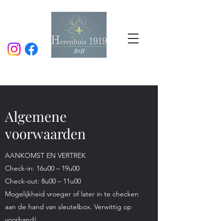
Tel.:
+32 492 50 19 54
info@herenhuis1919.be
Algemene
voorwaarden
AANKOMST EN VERTREK
Check-in: 16u00 – 19u00
Check-out: 8u00 – 11u00
Mogelijkheid vroeger of later in te checken
aan de hand van sleutelbox. Verwittig op
voorhand!