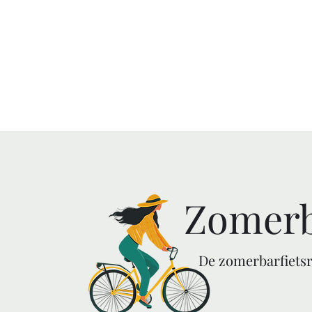
Welkom
Overnachten
Z
Zomerb
De zomerbarfietsr