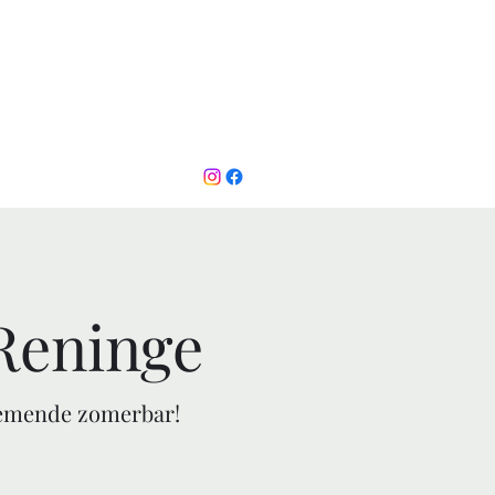
.be
Tel.: +32 492 50 19 54
Reninge
lnemende zomerbar!